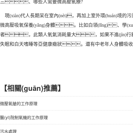
三、哪些人需要微高壓氧療
?
現(xiàn)代人長期呆在室內(nèi)，再加上室外環(huán
微高壓吸氧保養(yǎng)身體。比如白領(lǐng)、
者，此類人氧氣消耗量大，如果不進(jìn)行
失眠和白天嗜睡等亞健康癥狀。還有中老年人身體吸收
【相關(guān)推薦】
微壓氧艙的工作原理
醫(yī)院制氧機的工作原理
污水處理