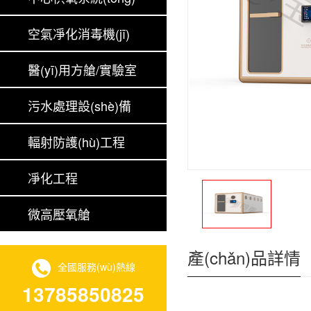
空氣凈化消毒機(jī)
醫(yī)用方艙/實驗室
污水處理設(shè)備
輻射防護(hù)工程
凈化工程
微高壓氧艙
產(chǎn)品詳情
全國服務(wù)熱線
13785850825