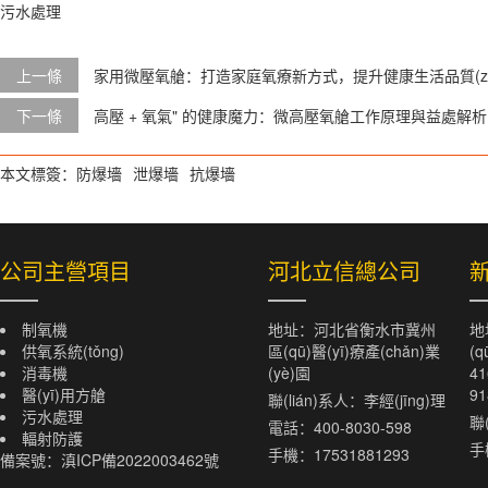
污水處理
上一條
家用微壓氧艙：打造家庭氧療新方式，提升健康生活品質(zh
下一條
高壓 + 氧氣" 的健康魔力：微高壓氧艙工作原理與益處解析
本文標簽：
防爆墻
泄爆墻
抗爆墻
公司主營項目
河北立信總公司
制氧機
地址：河北省衡水市冀州
地
供氧系統(tǒng)
區(qū)醫(yī)療產(chǎn)業
(
消毒機
(yè)園
4
醫(yī)用方艙
91
聯(lián)系人：李經(jīng)理
污水處理
聯
電話：400-8030-598
輻射防護
手
手機：17531881293
備案號：
滇ICP備2022003462號