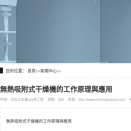
您的位置：
首頁
>>
新聞中心
>>
無熱吸附式干燥機的工作原理與應用
作者：河北立信醫(yī)用工程
瀏覽：389
來源：http://www.charlesbakula.com
無熱吸附式干燥機的工作原理與應用