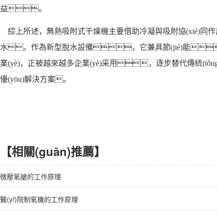
益。
綜上所述，無熱吸附式干燥機主要借助冷凝與吸附協(xié)同作
水。作為新型脫水設備，它兼具節(jié)能
業(yè)，正被越來越多企業(yè)采用，逐步替代傳統(tǒng)干燥技
優(yōu)解決方案。
【相關(guān)推薦】
微壓氧艙的工作原理
醫(yī)院制氧機的工作原理