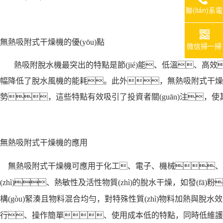
聯(lián)系電
話
無熱吸附式干燥機的優(yōu)點
微信掃一掃
熱吸附脫水機最突出的特點是節(jié)能、低溫、高效
幅降低了脫水風機的能耗。此外，無熱吸附式干燥機
勢，這些特點有效吸引了投資者關(guān)注，使其在
無熱吸附式干燥機的應用
無
熱吸附式干燥機
可應用于化工、電子、機械、制
(zhì)、熱敏性及活性物質(zhì)的脫水干燥，如發(fā)
構(gòu)緊湊且物料混合均勻，對特殊性質(zhì)物料加熱與脫
行、操作簡單、使用成本低的特點，同時低維護