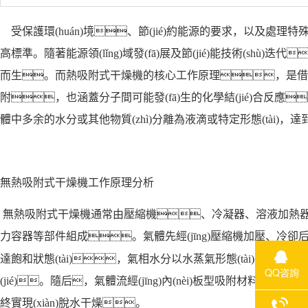
受保護環(huán)境、節(jié)約能源的要求，以及處理特殊物
高標準。隨著能源領(lǐng)域發(fā)展及節(jié)能技術(shù)迭
而生。而熱吸附式干燥機的核心工作原理，是借
附，也涵蓋分子間可能發(fā)生的化學結(jié)合反應
體中多余的水分或其他物質(zhì)分離為液滴或特定形態(tài)
無熱吸附式干燥機工作原理分析
無熱吸附式干燥機
通常由壓縮機、冷凝器、溶液加熱
力容器等部件組成。氣體先經(jīng)壓縮機加壓、冷卻后
達飽和狀態(tài)，氣相水分以水蒸氣形態(tài)存
QQ咨詢
(jié)。隨后，氣體流經(jīng)內(nèi)板型吸附材
終實現(xiàn)脫水干燥。